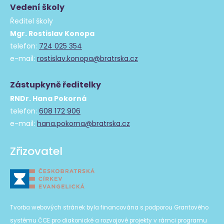
Vedení školy
Ředitel školy
Mgr. Rostislav Konopa
telefon:
724 025 354
e-mail:
rostislav.konopa@bratrska.cz
Zástupkyně ředitelky
RNDr. Hana Pokorná
telefon:
608 172 906
e-mail:
hana.pokorna@bratrska.cz
Zřizovatel
Tvorba webových stránek byla financována s podporou Grantového
systému ČCE pro diakonické a rozvojové projekty v rámci programu