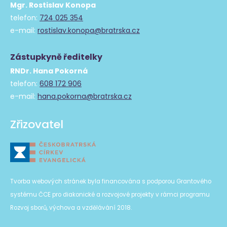
Mgr. Rostislav Konopa
telefon:
724 025 354
e-mail:
rostislav.konopa@bratrska.cz
Zástupkyně ředitelky
RNDr. Hana Pokorná
telefon:
608 172 906
e-mail:
hana.pokorna@bratrska.cz
Zřizovatel
Tvorba webových stránek byla financována s podporou Grantového
systému ČCE pro diakonické a rozvojové projekty v rámci programu
Rozvoj sborů, výchova a vzdělávání 2018.