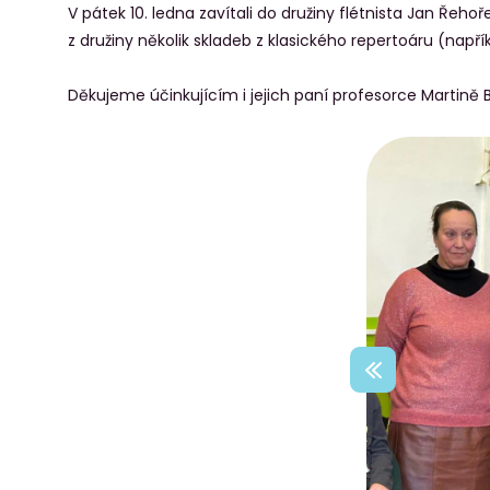
V pátek 10. ledna zavítali do družiny flétnista Jan Ře
z družiny několik skladeb z klasického repertoáru (např
Děkujeme účinkujícím i jejich paní profesorce Martině 
xt