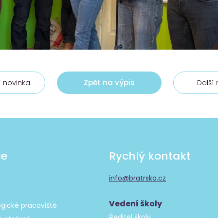
Zpět na výpis
 novinka
Další
če
Rychlý kontakt
info@bratrska.cz
Vedení školy
gické pracoviště
Ředitel školy