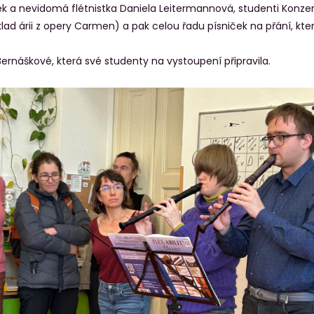
hořek a nevidomá flétnistka Daniela Leitermannová, studenti Konz
íklad árii z opery Carmen) a pak celou řadu písniček na přání, kt
Bernáškové, která své studenty na vystoupení připravila.