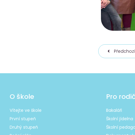
Předchozí
O škole
Pro rodi
Vítejte ve škole
Bakaláři
První stupeň
Školní jídelna
Druhý stupeň
Školní pedago