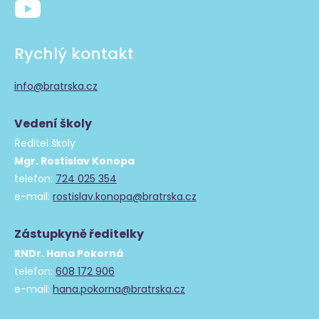
Rychlý kontakt
info@bratrska.cz
Vedení školy
Ředitel školy
Mgr. Rostislav Konopa
telefon:
724 025 354
e-mail:
rostislav.konopa@bratrska.cz
Zástupkyně ředitelky
RNDr. Hana Pokorná
telefon:
608 172 906
e-mail:
hana.pokorna@bratrska.cz