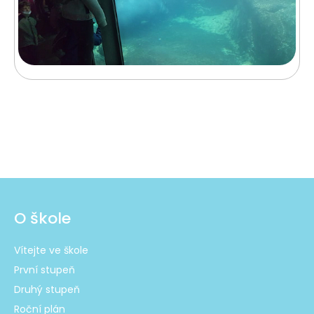
O škole
Vítejte ve škole
První stupeň
Druhý stupeň
Roční plán