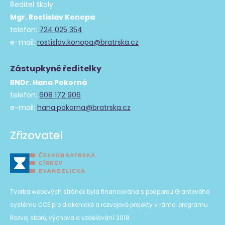
Ředitel školy
Mgr. Rostislav Konopa
telefon:
724 025 354
e-mail:
rostislav.konopa@bratrska.cz
Zástupkyně ředitelky
RNDr. Hana Pokorná
telefon:
608 172 906
e-mail:
hana.pokorna@bratrska.cz
Zřizovatel
Tvorba webových stránek byla financována s podporou Grantového
systému ČCE pro diakonické a rozvojové projekty v rámci programu
Rozvoj sborů, výchova a vzdělávání 2018.