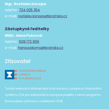
Mgr. Rostislav Konopa
telefon:
724 025 354
e-mail:
rostislav.konopa@bratrska.cz
Zástupkyně ředitelky
RNDr. Hana Pokorná
telefon:
608 172 906
e-mail:
hana.pokorna@bratrska.cz
Zřizovatel
Tvorba webových stránek byla financována s podporou Grantového
systému ČCE pro diakonické a rozvojové projekty v rámci programu
Rozvoj sborů, výchova a vzdělávání 2018.