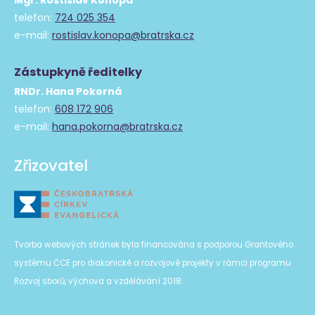
Mgr. Rostislav Konopa
telefon:
724 025 354
e-mail:
rostislav.konopa@bratrska.cz
Zástupkyně ředitelky
RNDr. Hana Pokorná
telefon:
608 172 906
e-mail:
hana.pokorna@bratrska.cz
Zřizovatel
Tvorba webových stránek byla financována s podporou Grantového
systému ČCE pro diakonické a rozvojové projekty v rámci programu
Rozvoj sborů, výchova a vzdělávání 2018.